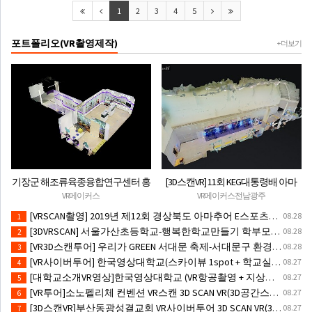
1
2
3
4
5
포트폴리오(VR촬영제작)
+ 더보기
기장군 해조류육종융합연구센터 홍
[3D스캔VR] 11회 KEG대통령배 아마
보관(3D스캔VR촬영)-VR체험존구축
추어 e-스포츠대회 VR체험부스
VR메이커스
VR메이커스전남광주
[VRSCAN촬영] 2019년 제12회 경상북도 아마추어 E스포츠대회(VR시뮬레이터/VR행사체험존)
08.28
1
[3DVRSCAN] 서울가산초등학교-행복한학교만들기 학부모 연수(VR구축/VR체험존/VR체험부스)
08.28
2
[VR3D스캔투어] 우리가 GREEN 서대문 축제-서대문구 환경의날(VR체험존운영)
08.28
3
[VR사이버투어] 한국영상대학교(스카이뷰 1spot + 학교실내시설10spot)
08.27
4
[대학교소개VR영상]한국영상대학교 (VR항공촬영 + 지상촬영 + 실내촬영)
08.27
5
[VR투어]소노펠리체 컨벤션 VR스캔 3D SCAN VR(3D공간스캐닝)#3DSCAN촬영 #3D스캔제작
08.27
6
[3D스캔VR]부산동광성결교회 VR사이버투어 3D SCAN VR(3D공간스캐닝)
08.27
7