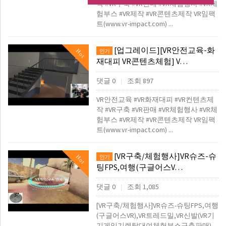
작 #VR구축 #VR판매 #VR체험행사 #VR체
험부스 #VR제작 #VR콘텐츠제작 VR임팩
트(www.vr-impact.com) ...
[업그레이드][VR안전교육-화
Hot
인기
재대피 VR콘텐츠체험] V…
댓글 0
조회 897
|
VR안전교육 #VR화재대피 #VR컨텐츠제
작 #VR구축 #VR판매 #VR체험행사 #VR체
험부스 #VR제작 #VR콘텐츠제작 VR임팩
트(www.vr-impact.com) ...
[VR구축/체험행사]VR슈즈-슈
Hot
인기
팅FPS,여행(구글어스V…
댓글 0
조회 1,085
|
[VR구축/체험행사]VR슈즈-슈팅FPS,여행
(구글어스VR),VR트레드밀,VR신발(VR기
기게임기렌탈대여체험부스구축판매)