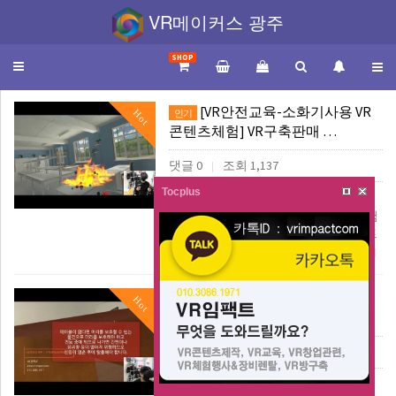
VR메이커스 광주
SHOP
Toggle
navigation
[VR안전교육-소화기사용 VR
Hot
인기
콘텐츠체험] VR구축판매 …
댓글 0
조회 1,137
|
Tocplus
VR안전교육 #VR소화기 #VR컨텐츠제작
#VR구축 #VR판매 #VR체험행사 #VR체험
부스 #VR제작 #VR콘텐츠제작 VR임팩트
(www.vr-impact.com) 010-3086-…
더보기
[VR안전교육-지진대피 VR콘
Hot
인기
텐츠체험] VR구축판매 기…
댓글 0
조회 1,019
|
VR안전교육 #VR지진대피 #VR컨텐츠제