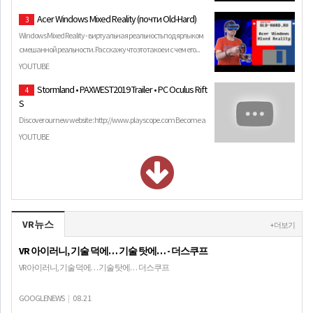
Acer Windows Mixed Reality (почти Old-Hard)
3
Windows Mixed Reality - виртуальная реальность под ярлыком
смешанной реальности. Расскажу что это такое и с чем его...
YOUTUBE
Stormland • PAXWEST2019 Trailer • PC Oculus Rift
4
S
Discover our new website : http://www.playscope.com Become a
fan on Facebook : http://fb.me/Playscope Follow us on Twitt…
YOUTUBE
VR뉴스
+ 더보기
VR 아이러니, 기술 덕에… 기술 탓에… - 더스쿠프
VR 아이러니, 기술 덕에… 기술 탓에… 더스쿠프
GOOGLENEWS
|
08.21