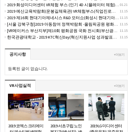
2019 화성미디어센터 VR체험 부스 (인기 4D 시뮬레이터 체험)- VR렌탈
01.21
2019 예산교육박람회(운봉길체육관) VR체험부스(직업진로체험 / 인기VR체험)-VR렌탈대여행사
11.15
2019 제16회 현대기아제네시스 R&D 모터쇼(화성시 현대기아자동차 기술연구소(현대기아차 VR레이싱 시뮬레이터 행사렌탈체험부스)
11.15
[서울 강북구청]2019 아동참여 정책박람회 -올림픽공원 평화의광장(VR레이싱시뮬레이터-VR지진대피,VR수화기안전체험,VR인기컨텐츠)VR렌탈대여체험부스
11.15
[VR메이커스 부산지부]제10회 평화공원 국화 전시회(부산광역시 남구) VR체험존운영(VR렌탈대여행사체험부스)
11.15
한국관광대학교 - 2019 KTC혁신Day(혁신지원사업 성과발표회) 관광경영과(워킹시뮬레이터-릴렉스워킹 여행지&관광지 및 인기컨텐츠 VR체험부스)
11.15
공지사항
+ 더보기
등록된 글이 없습니다.
VR사업실적
+ 더보기
2019 코엑스 크리에이
2019 서초구립 노인
2019 LG 미디어 센터
터 페스티벌 VR체험
복지관 (VR 설치) - VR
(졸음운전/ 음주운전