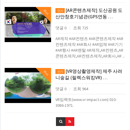
[AR콘텐츠제작] 도산공원 도
Hot
인기
산안창호기념관(GPS연동 …
댓글 0
조회 725
|
AR제작 #AR컨텐츠 #AR콘텐츠제작 #AR
컨텐츠제작 #AR회사 #AR업체 #AR기기
#AR행사 #AR렌탈 AR제작,AR컨텐츠,AR
콘텐츠제작,AR컨텐츠제작,AR회사,AR ...
[VR영상촬영제작] 제주 사려
Hot
인기
니숲길 (릴렉스워킹VR) …
댓글 0
조회 964
|
VR임팩트(www.vr-impact.com) 010-
3086-1971.