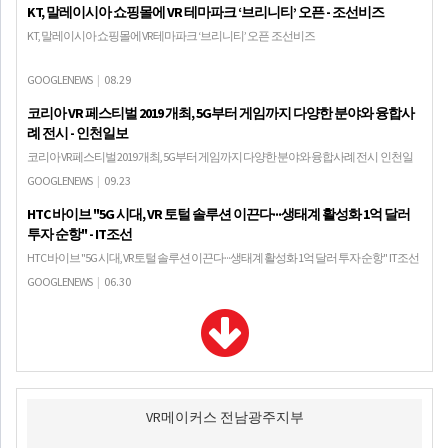
KT, 말레이시아 쇼핑몰에 VR 테마파크 ‘브리니티’ 오픈 - 조선비즈
KT, 말레이시아 쇼핑몰에 VR 테마파크 ‘브리니티’ 오픈 조선비즈
GOOGLENEWS
|
08.29
코리아 VR 페스티벌 2019 개최, 5G부터 게임까지 다양한 분야와 융합사
례 전시 - 인천일보
코리아 VR 페스티벌 2019 개최, 5G부터 게임까지 다양한 분야와 융합사례 전시 인천일
보[인천일보=디지털뉴스팀03] 5G 시대를 이끄는 대표적인 융합산업 분야인 가상ㆍ증
GOOGLENEWS
|
09.23
강현실산업의 현재와 미래를 엿보는 '코리아…
HTC 바이브 "5G 시대, VR 토털 솔루션 이끈다···생태계 활성화 1억 달러
투자 순항" - IT조선
HTC 바이브 "5G 시대, VR 토털 솔루션 이끈다···생태계 활성화 1억 달러 투자 순항" IT조선
4차 산업혁명 시대의 기반이 될 요소들이 5G 시대를 맞아 빠르게 진화하고 있다. 그 중
GOOGLENEWS
|
06.30
에서도 초고속, 초저지연…
VR메이커스 전남광주지부