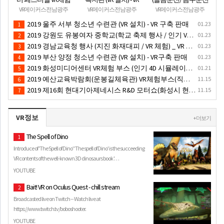
부스 (인기 VR 체험) -
구축 판매
체험 행사) VR 체험 - VR
VR메이커스전남광주
VR메이커스전남광주
VR메이커스전남광주
VR렌탈대여 행사
렌탈대여 행사
2019 울주 서부 청소년 수련관 (VR 설치) - VR 구축 판매
01.23
1
2019 강원도 유봉여자 중학교(학교 축제 행사 / 인기 VR 컨텐츠 ) - VR렌탈대여 행사
01.23
2
2019 경남교육청 행사 (지진 화재대피 / VR 체험) _ VR 렌탈대여행사
01.23
3
2019 부산 양정 청소년 수련관 (VR 설치) - VR구축 판매
01.23
4
2019 화성미디어센터 VR체험 부스 (인기 4D 시뮬레이터 체험)- VR렌탈
01.21
5
2019 예산교육박람회(운봉길체육관) VR체험부스(직업진로체험 / 인기VR체험)-VR렌탈대여행사
11.15
6
2019 제16회 현대기아제네시스 R&D 모터쇼(화성시 현대기아자동차 기술연구소(현대기아차 VR레이싱 시뮬레이터 행사렌탈체험부스)
11.15
7
VR정보
+ 더보기
The Spell of Dino
1
Introduce of 'The Spell of Dino' 'The spell of Dino' is the succeeding
VR contents of the well-known 3D dinosaurs book '…
YOUTUBE
Bait! VR on Oculus Quest - chill stream
2
Broadcasted live on Twitch -- Watch live at
https://www.twitch.tv/boboshooter.
YOUTUBE