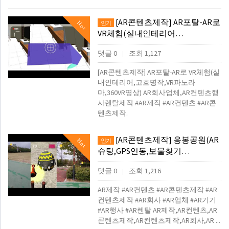
[AR콘텐츠제작] AR포탈-AR로
Hot
인기
VR체험(실내인테리어…
댓글 0
조회 1,127
|
[AR콘텐츠제작] AR포탈-AR로 VR체험(실
내인테리어,고흐명작,VR파노라
마,360VR영상) AR회사업체,AR컨텐츠행
사렌탈제작 #AR제작 #AR컨텐츠 #AR콘
텐츠제작.
[AR콘텐츠제작] 응봉공원(AR
Hot
인기
슈팅,GPS연동,보물찾기…
댓글 0
조회 1,216
|
AR제작 #AR컨텐츠 #AR콘텐츠제작 #AR
컨텐츠제작 #AR회사 #AR업체 #AR기기
#AR행사 #AR렌탈 AR제작,AR컨텐츠,AR
콘텐츠제작,AR컨텐츠제작,AR회사,AR ...