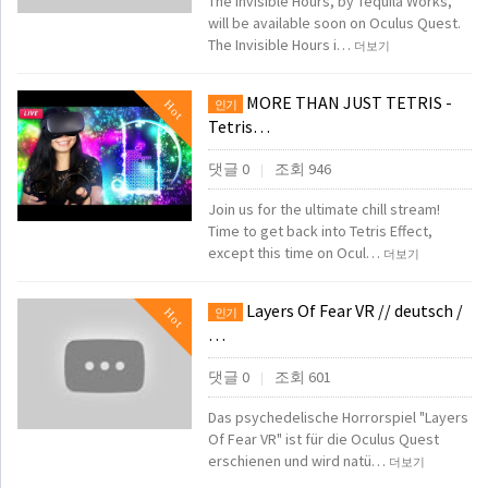
The Invisible Hours, by Tequila Works,
will be available soon on Oculus Quest.
The Invisible Hours i…
더보기
MORE THAN JUST TETRIS -
Hot
인기
Tetris…
댓글 0
조회 946
|
Join us for the ultimate chill stream!
Time to get back into Tetris Effect,
except this time on Ocul…
더보기
Layers Of Fear VR // deutsch /
Hot
인기
…
댓글 0
조회 601
|
Das psychedelische Horrorspiel "Layers
Of Fear VR" ist für die Oculus Quest
erschienen und wird natü…
더보기