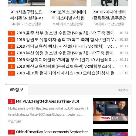
2019 서초구립 노인
2019 코엑스 크리에이
2019 LG 미디어 센터
복지관 (VR 설치) - VR
터 페스티벌 VR체험
(졸음운전/ 음주운전
구축 판매
부스 (인기 VR 체험) -
체험 행사) VR 체험 - VR
VR메이커스전남광주
VR메이커스전남광주
VR메이커스전남광주
VR렌탈대여 행사
렌탈대여 행사
2019 울주 서부 청소년 수련관 (VR 설치) - VR 구축 판매
01.23
1
2019 강원도 유봉여자 중학교(학교 축제 행사 / 인기 VR 컨텐츠 ) - VR렌탈대여 행사
01.23
2
2019 경남교육청 행사 (지진 화재대피 / VR 체험) _ VR 렌탈대여행사
01.23
3
2019 부산 양정 청소년 수련관 (VR 설치) - VR구축 판매
01.23
4
2019 화성미디어센터 VR체험 부스 (인기 4D 시뮬레이터 체험)- VR렌탈
01.21
5
2019 예산교육박람회(운봉길체육관) VR체험부스(직업진로체험 / 인기VR체험)-VR렌탈대여행사
11.15
6
2019 제16회 현대기아제네시스 R&D 모터쇼(화성시 현대기아자동차 기술연구소(현대기아차 VR레이싱 시뮬레이터 행사렌탈체험부스)
11.15
7
VR정보
+ 더보기
MRTV LIVE: Fragt Mich Alles zur Pimax 8K X!
1
Multistreaming with https://restream.io/?ref=xLJqP Heute könnt
ihr mich alles zur Pimax 8K X fragen! Schaut am besten ab…
YOUTUBE
Official Pimax Day Announcements September
2