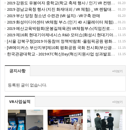
2019 강원도 유봉여자 중학교(학교 축제 행사 / 인기 VR 컨텐츠 ) - VR렌탈대여 행사
01.23
2019 경남교육청 행사 (지진 화재대피 / VR 체험) _ VR 렌탈대여행사
01.23
2019 부산 양정 청소년 수련관 (VR 설치) - VR구축 판매
01.23
2019 화성미디어센터 VR체험 부스 (인기 4D 시뮬레이터 체험)- VR렌탈
01.21
2019 예산교육박람회(운봉길체육관) VR체험부스(직업진로체험 / 인기VR체험)-VR렌탈대여행사
11.15
2019 제16회 현대기아제네시스 R&D 모터쇼(화성시 현대기아자동차 기술연구소(현대기아차 VR레이싱 시뮬레이터 행사렌탈체험부스)
11.15
[서울 강북구청]2019 아동참여 정책박람회 -올림픽공원 평화의광장(VR레이싱시뮬레이터-VR지진대피,VR수화기안전체험,VR인기컨텐츠)VR렌탈대여체험부스
11.15
[VR메이커스 부산지부]제10회 평화공원 국화 전시회(부산광역시 남구) VR체험존운영(VR렌탈대여행사체험부스)
11.15
한국관광대학교 - 2019 KTC혁신Day(혁신지원사업 성과발표회) 관광경영과(워킹시뮬레이터-릴렉스워킹 여행지&관광지 및 인기컨텐츠 VR체험부스)
11.15
공지사항
+ 더보기
등록된 글이 없습니다.
VR사업실적
+ 더보기