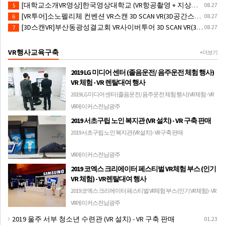
[대학교소개VR영상]한국영상대학교 (VR항공촬영 + 지상촬영 + 실내촬영)
08.27
5
[VR투어]소노펠리체 컨벤션 VR스캔 3D SCAN VR(3D공간스캐닝)#3DSCAN촬영 #3D스캔제작
08.27
6
[3D스캔VR]부산동광성결교회 VR사이버투어 3D SCAN VR(3D공간스캐닝)
08.27
7
VR행사교육구축
+ 더보기
2019 LG 미디어 센터 (졸음운전/ 음주운전 체험 행사)
VR 체험 - VR 렌탈대여 행사
2019 LG 미디어 센터 (졸음운전/ 음주운전 체험 행사) VR 체험 - VR
렌탈대여 행사
VR메이커스전남광주
2019 서초구립 노인 복지관 (VR 설치) - VR 구축 판매
2019 서초구립 노인 복지관 (VR 설치) - VR 구축 판매
VR메이커스전남광주
2019 코엑스 크리에이터 페스티벌 VR체험 부스 (인기
VR 체험) - VR렌탈대여 행사
2019 코엑스 크리에이터 페스티벌 VR체험 부스 (인기 VR 체험) - VR
렌탈대여 행사
VR메이커스전남광주
2019 울주 서부 청소년 수련관 (VR 설치) - VR 구축 판매
01.23