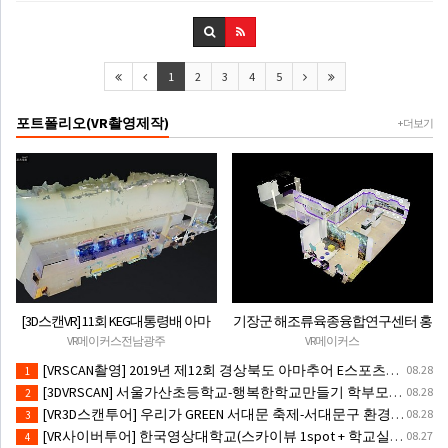
1
2
3
4
5
포트폴리오(VR촬영제작)
+ 더보기
[3D스캔VR] 11회 KEG대통령배 아마
기장군 해조류육종융합연구센터 홍
추어 e-스포츠대회 VR체험부스
보관(3D스캔VR촬영)-VR체험존구축
VR메이커스전남광주
VR메이커스
[VRSCAN촬영] 2019년 제12회 경상북도 아마추어 E스포츠대회(VR시뮬레이터/VR행사체험존)
08.28
1
[3DVRSCAN] 서울가산초등학교-행복한학교만들기 학부모 연수(VR구축/VR체험존/VR체험부스)
08.28
2
[VR3D스캔투어] 우리가 GREEN 서대문 축제-서대문구 환경의날(VR체험존운영)
08.28
3
[VR사이버투어] 한국영상대학교(스카이뷰 1spot + 학교실내시설10spot)
08.27
4