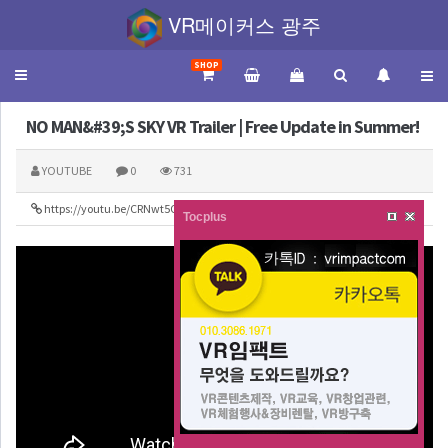
VR메이커스 광주
SHOP
Toggle
navigation
NO MAN&#39;S SKY VR Trailer | Free Update in Summer!
YOUTUBE
0
731
https://youtu.be/CRNwt5CGHF0
151
Tocplus